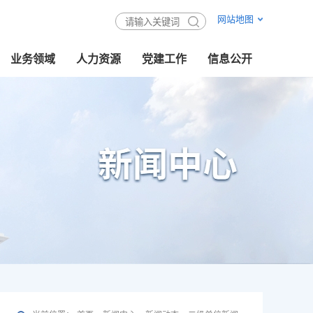
网站地图
关于我们
业务领域
人力资源
党建工作
信息公开
公司简介
董事会
公司领导
组织机构
历史沿革
企业文化
资质证书
获奖情况
习近平新时代中国特色社会主义思想
质证书
划与设计
家重点实验室
通知公告
知名专家
获奖情况
施工与监理
行业平台
研究生教育
公开指南
检测与认证
期刊杂志
公开目录
博士后流动站
党建要闻
软件与信息化
清欠线索
党风廉政
人才招聘
新闻中心
新闻动态
国资动态
关注与视野
通知公告
科技标准
研究领域
科研成果
标准规范
国家重点实验室
行业平台
期刊杂志
业务领域
咨询与服务
规划与设计
施工与监理
检测与认证
软件与信息化
材料与产品
人力资源
知名专家
研究生教育
博士后流动站
党建工作
深入学习贯彻习近平新时代中国特色社会主义思想
党建要闻
党风廉政
群团工作