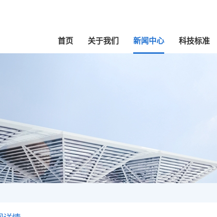
首页
关于我们
新闻中心
科技标准
董事会
公司领导
组织机构
研究领域
新闻动态
历史沿革
科研成果
国资动态
咨询与服务
企业文化
标准规范
关注与视野
深入学习贯彻
资
规
国
材料与产品
群团工作