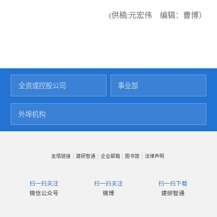
(供稿:元宏伟 编辑：曹博）
中建研科技股份有限公司
建筑设计院
全资或控股公司
事业部
中国建筑技术集团有限公司
城乡规划院
深圳分公司
建研地基基础工程有限责任公司
认证中心
外埠机构
天津分院
北京建筑机械化研究院有限公司
科技发展研究院
热带建筑科学研究院(海南)有限公司
建科环能科技有限公司
建研院检测中心有限公司
友情链接
建研智通
企业邮箱
图书馆
法律声明
建研防火科技有限公司
扫一扫关注
扫一扫关注
扫一扫下载
微信公众号
微博
建研智通