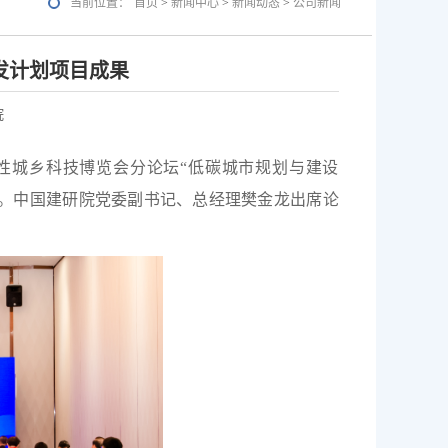
当前位置：
首页
>
新闻中心
>
新闻动态
>
公司新闻
信息公开
公开指南
公开目录
清欠线索
发计划项目成果
相关链接
友情链接
建研智通
企业邮箱
图书馆
院
韧性城乡科技博览会分论坛“低碳城市规划与建设
开。中国建研院党委副书记、总经理樊金龙出席论